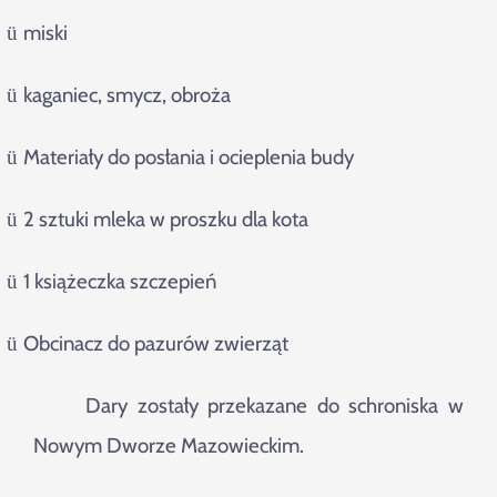
miski
ü
kaganiec, smycz, obroża
ü
Materiały do posłania i ocieplenia budy
ü
2 sztuki mleka w proszku dla kota
ü
1 książeczka szczepień
ü
Obcinacz do pazurów zwierząt
ü
Dary zostały przekazane do schroniska w
Nowym Dworze Mazowieckim.