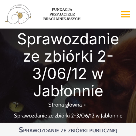
Przejdź
do
To
zawartości
Na
Sprawozdanie
Strona główna
ze zbiórki 2-
O nas
3/06/12 w
Adopcje
Jabłonnie
Wsparcie
Strona główna
Sprawozdanie ze zbiórki 2-3/06/12 w Jabłonnie
Kontakt
Sprawozdanie ze zbiórki publicznej