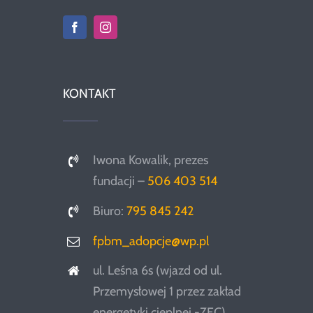
KONTAKT
Iwona Kowalik, prezes
fundacji –
506 403 514
Biuro:
795 845 242
fpbm_adopcje@wp.pl
ul. Leśna 6s (wjazd od ul.
Przemysłowej 1 przez zakład
energetyki cieplnej -ZEC)