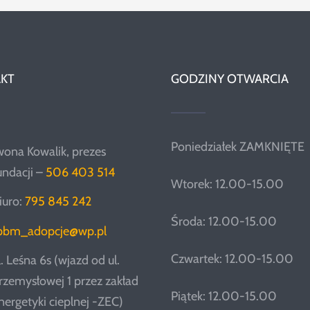
KT
GODZINY OTWARCIA
Poniedziałek ZAMKNIĘTE
wona Kowalik, prezes
undacji –
506 403 514
Wtorek: 12.00-15.00
iuro:
795 845 242
Środa: 12.00-15.00
pbm_adopcje@wp.pl
Czwartek: 12.00-15.00
l. Leśna 6s (wjazd od ul.
rzemysłowej 1 przez zakład
Piątek: 12.00-15.00
nergetyki cieplnej -ZEC)