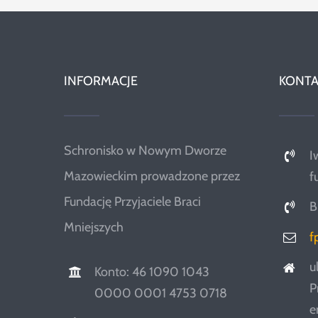
INFORMACJE
KONTA
Schronisko w Nowym Dworze
I
Mazowieckim prowadzone przez
f
Fundację Przyjaciele Braci
B
Mniejszych
f
u
Konto: 46 1090 1043
P
0000 0001 4753 0718
e