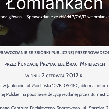
Łomiankach
rona główna
Sprawozdanie ze zbiórki 2/06/12 w Łomiank
rawozdanie ze zbiórki publicznej przeprowadzo
przez Fundację Przyjaciele Braci Mniejszych
w dniu 2 czerwca 2012 r.
ą w Jabłonnie, ul. Modlińska 107B, 05-110 Jabłonna, info
ej Polskiej na podstawie decyzji wydanej przez Burmistrz
yjnego Centrum Dydaktyczno Sportowego, ul. Staszica 