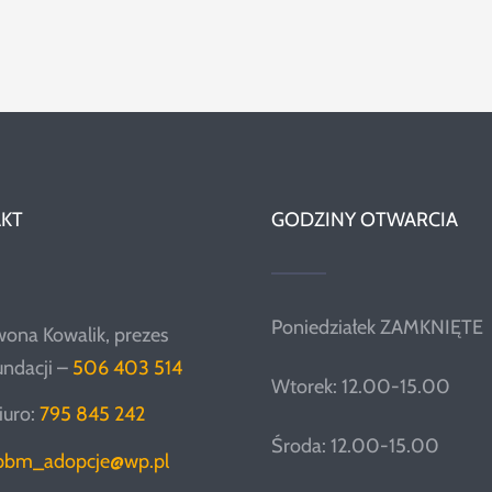
KT
GODZINY OTWARCIA
Poniedziałek ZAMKNIĘTE
wona Kowalik, prezes
undacji –
506 403 514
Wtorek: 12.00-15.00
iuro:
795 845 242
Środa: 12.00-15.00
pbm_adopcje@wp.pl