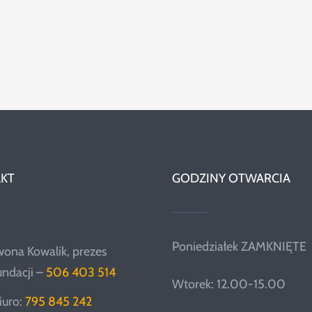
KT
GODZINY OTWARCIA
Poniedziałek ZAMKNIĘTE
wona Kowalik, prezes
undacji –
506 403 514
Wtorek: 12.00-15.00
iuro:
795 845 242