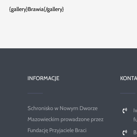
{gallery}Brawia{/gallery}
INFORMACJE
KONTA
Schronisko w Nowym Dworze
I
Mazowieckim prowadzone przez
f
Fundację Przyjaciele Braci
B