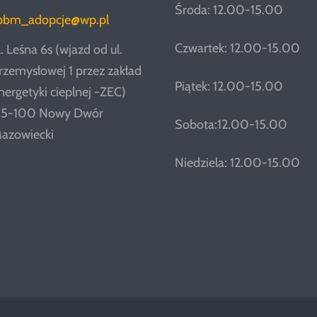
Środa: 12.00-15.00
pbm_adopcje@wp.pl
Czwartek: 12.00-15.00
l. Leśna 6s (wjazd od ul.
rzemysłowej 1 przez zakład
Piątek: 12.00-15.00
nergetyki cieplnej -ZEC)
5-100 Nowy Dwór
Sobota:12.00-15.00
azowiecki
Niedziela: 12.00-15.00