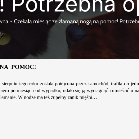
 Potrzebna o
ówna
Czekała miesiąc ze złamaną nogą na pomoc! Potrzeb
NA POMOC!
ierpniu tego roku została potrącona przez samochód, trafiła do jedne
piero po miesiącu od wypadku, udało się ją wyciągnąć i umieścić u na
 złamanie. W nodze ma też zupełny zanik mięśni…