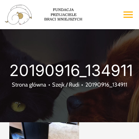
Przejdź
do
To
zawartości
Na
Strona główna
O nas
20190916_134911
Adopcje
Strona główna
Szejk / Rudi
20190916_134911
Wsparcie
Kontakt