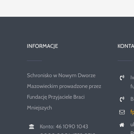
INFORMACJE
KONTA
Schronisko w Nowym Dworze
I
Mazowieckim prowadzone przez
f
Fundację Przyjaciele Braci
B
Mniejszych
f
u
Konto: 46 1090 1043
P