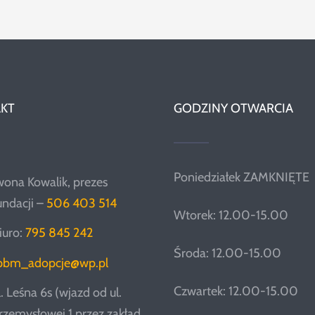
KT
GODZINY OTWARCIA
Poniedziałek ZAMKNIĘTE
wona Kowalik, prezes
undacji –
506 403 514
Wtorek: 12.00-15.00
iuro:
795 845 242
Środa: 12.00-15.00
pbm_adopcje@wp.pl
Czwartek: 12.00-15.00
l. Leśna 6s (wjazd od ul.
rzemysłowej 1 przez zakład