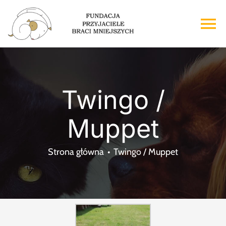
Przejdź
do
To
zawartości
Na
Strona główna
Twingo /
O nas
Muppet
Adopcje
Strona główna
Twingo / Muppet
Wsparcie
Kontakt