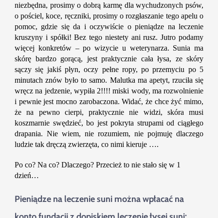
niezbędna, prosimy o dobrą karmę dla wychudzonych psów,
o pościel, koce, ręczniki, prosimy o rozgłaszanie tego apelu o
pomoc, gdzie się da i oczywiście o pieniądze na leczenie
kruszyny i spółki! Bez tego niestety ani rusz. Jutro podamy
więcej konkretów – po wizycie u weterynarza. Sunia ma
skórę bardzo gorącą, jest praktycznie cała łysa, ze skóry
sączy się jakiś płyn, oczy pełne ropy, po przemyciu po 5
minutach znów było to samo. Malutka ma apetyt, rzuciła się
wręcz na jedzenie, wypiła 2!!!! miski wody, ma rozwolnienie
i pewnie jest mocno zarobaczona. Widać, że chce żyć mimo,
że na pewno cierpi, praktycznie nie widzi, skóra musi
koszmarnie swędzieć, bo jest pokryta strupami od ciągłego
drapania. Nie wiem, nie rozumiem, nie pojmuję dlaczego
ludzie tak dręczą zwierzęta, co nimi kieruje ….
Po co? Na co? Dlaczego? Przecież to nie stało się w 1
dzień…
Pieniądze na leczenie suni można wpłacać na
konto fundacji z dopiskiem leczenie łysej suni: