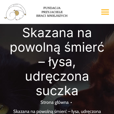
Przejdź
do
To
zawartości
Na
Skazana na
Strona główna
powolną śmierć
O nas
– łysa,
Adopcje
udręczona
Wsparcie
suczka
Kontakt
Strona główna
Skazana na powolną śmierć – łysa, udręczona