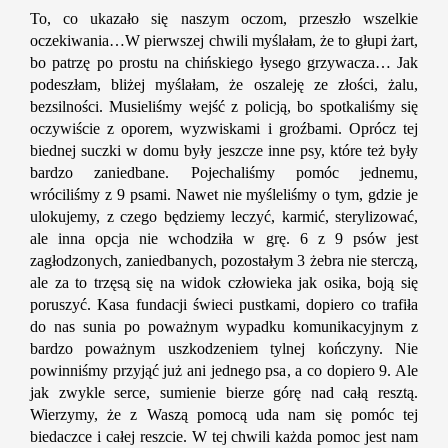
To, co ukazało się naszym oczom, przeszło wszelkie
oczekiwania…W pierwszej chwili myślałam, że to głupi żart,
bo patrzę po prostu na chińskiego łysego grzywacza… Jak
podeszłam, bliżej myślałam, że oszaleję ze złości, żalu,
bezsilności. Musieliśmy wejść z policją, bo spotkaliśmy się
oczywiście z oporem, wyzwiskami i groźbami. Oprócz tej
biednej suczki w domu były jeszcze inne psy, które też były
bardzo zaniedbane. Pojechaliśmy pomóc jednemu,
wróciliśmy z 9 psami. Nawet nie myśleliśmy o tym, gdzie je
ulokujemy, z czego będziemy leczyć, karmić, sterylizować,
ale inna opcja nie wchodziła w grę. 6 z 9 psów jest
zagłodzonych, zaniedbanych, pozostałym 3 żebra nie sterczą,
ale za to trzęsą się na widok człowieka jak osika, boją się
poruszyć. Kasa fundacji świeci pustkami, dopiero co trafiła
do nas sunia po poważnym wypadku komunikacyjnym z
bardzo poważnym uszkodzeniem tylnej kończyny. Nie
powinniśmy przyjąć już ani jednego psa, a co dopiero 9. Ale
jak zwykle serce, sumienie bierze górę nad całą resztą.
Wierzymy, że z Waszą pomocą uda nam się pomóc tej
biedaczce i całej reszcie. W tej chwili każda pomoc jest nam