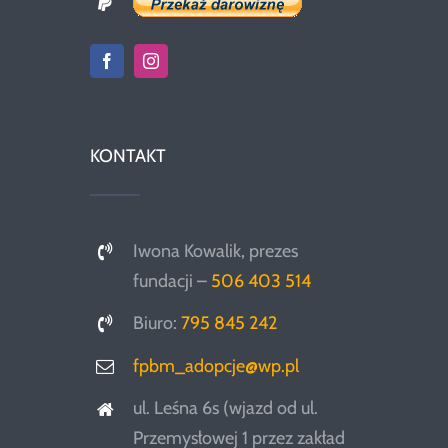
KONTAKT
Iwona Kowalik, prezes
fundacji –
506 403 514
Biuro:
795 845 242
fpbm_adopcje@wp.pl
ul. Leśna 6s (wjazd od ul.
Przemysłowej 1 przez zakład