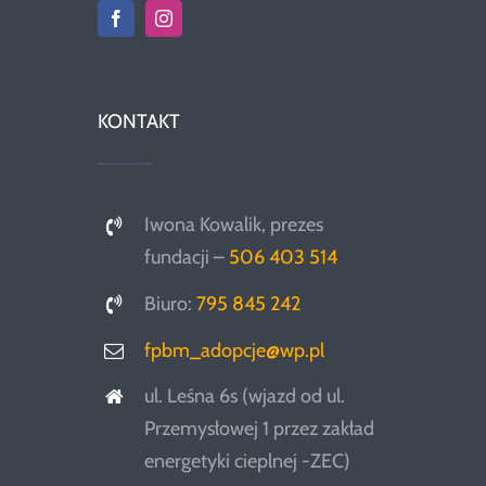
KONTAKT
Iwona Kowalik, prezes
fundacji –
506 403 514
Biuro:
795 845 242
fpbm_adopcje@wp.pl
ul. Leśna 6s (wjazd od ul.
Przemysłowej 1 przez zakład
energetyki cieplnej -ZEC)