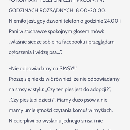
-O KONTAKT TELEFONICZNY PROSIMY W
Szukaj
GODZINACH ROZSĄDNYCH: 8.00-20.00.
Niemiło jest, gdy dzwoni telefon o godzinie 24.00 i
Pani w słuchawce spokojnym głosem mówi:
„właśnie siedzę sobie na facebooku i przeglądam
ogłoszenia i widzę psa…”.
-Nie odpowiadamy na SMSY!!!
Proszę się nie dziwić również, że nie odpowiadamy
na smsy w stylu: „Czy ten pies jest do adopcji?”,
„Czy pies lubi dzieci?”. Mamy dużo psów a nie
mamy umiejętności czytania komuś w myślach.
Niecierpliwi po wysłaniu jednego smsa i nie