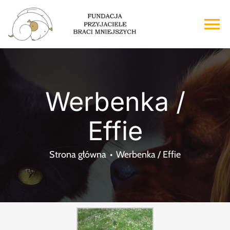
Przejdź
do
To
zawartości
Na
Strona główna
Werbenka /
O nas
Effie
Adopcje
Strona główna
Werbenka / Effie
Wsparcie
Kontakt