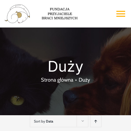
Przejdź
do
To
zawartości
Na
Strona główna
O nas
Duży
Adopcje
Strona główna
Duży
Wsparcie
Kontakt
Sort by
Data