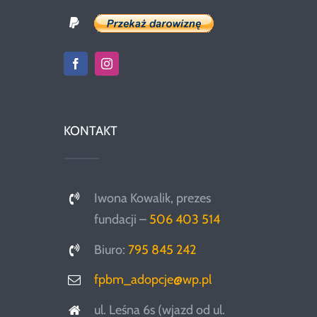
KONTAKT
Iwona Kowalik, prezes
fundacji –
506 403 514
Biuro:
795 845 242
fpbm_adopcje@wp.pl
ul. Leśna 6s (wjazd od ul.