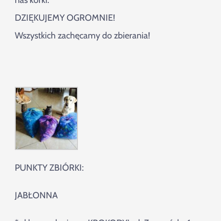
nas korki.
Szukaj
DZIĘKUJEMY OGROMNIE!
Wszystkich zachęcamy do zbierania!
PUNKTY ZBIÓRKI:
JABŁONNA