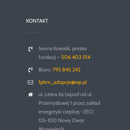
KONTAKT
Iwona Kowalik, prezes
fundacji –
506 403 514
Biuro:
795 845 242
fpbm_adopcje@wp.pl
ul. Leśna 6s (wjazd od ul.
Przemysłowej 1 przez zakład
energetyki cieplnej -ZEC)
05-100 Nowy Dwór
Mazowiecki