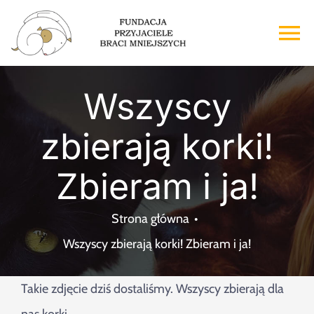
Przejdź
do
To
zawartości
Na
Strona główna
Wszyscy
zbierają korki!
O nas
Zbieram i ja!
Adopcje
Strona główna
Wsparcie
Wszyscy zbierają korki! Zbieram i ja!
Kontakt
Takie zdjęcie dziś dostaliśmy. Wszyscy zbierają dla