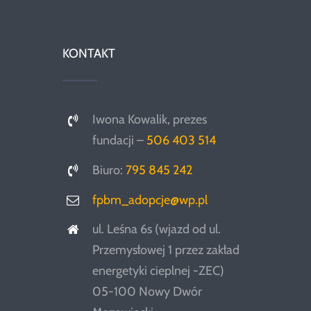
KONTAKT
Iwona Kowalik, prezes
fundacji –
506 403 514
Biuro:
795 845 242
fpbm_adopcje@wp.pl
ul. Leśna 6s (wjazd od ul.
Przemysłowej 1 przez zakład
energetyki cieplnej -ZEC)
05-100 Nowy Dwór