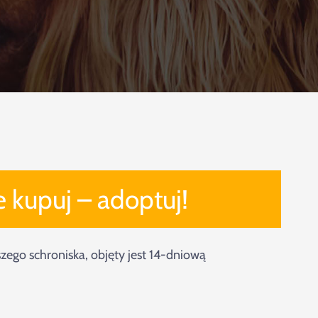
e kupuj – adoptuj!
aszego schroniska, objęty jest 14-dniową