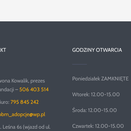
KT
GODZINY OTWARCIA
Poniedziałek ZAMKNIĘTE
wona Kowalik, prezes
undacji –
506 403 514
Wtorek: 12.00-15.00
iuro:
795 845 242
Środa: 12.00-15.00
pbm_adopcje@wp.pl
Czwartek: 12.00-15.00
l. Leśna 6s (wjazd od ul.