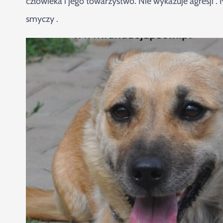
człowieka i jego towarzystwo. Nie wykazuje agresji . 
smyczy .