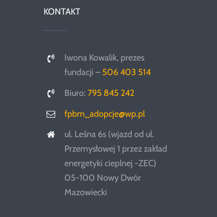
KONTAKT
Iwona Kowalik, prezes
fundacji –
506 403 514
Biuro:
795 845 242
fpbm_adopcje@wp.pl
ul. Leśna 6s (wjazd od ul.
Przemysłowej 1 przez zakład
energetyki cieplnej -ZEC)
05-100 Nowy Dwór
Mazowiecki