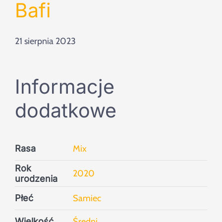
Szukaj
Bafi
21 sierpnia 2023
Informacje
dodatkowe
Rasa
Mix
Rok
2020
urodzenia
Płeć
Samiec
Wielkość
Średni