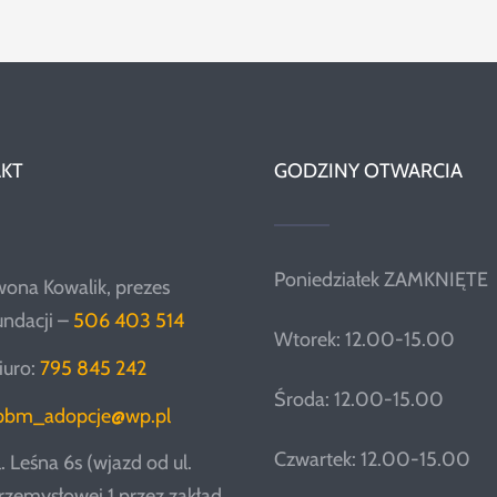
KT
GODZINY OTWARCIA
Poniedziałek ZAMKNIĘTE
wona Kowalik, prezes
undacji –
506 403 514
Wtorek: 12.00-15.00
iuro:
795 845 242
Środa: 12.00-15.00
pbm_adopcje@wp.pl
Czwartek: 12.00-15.00
l. Leśna 6s (wjazd od ul.
rzemysłowej 1 przez zakład