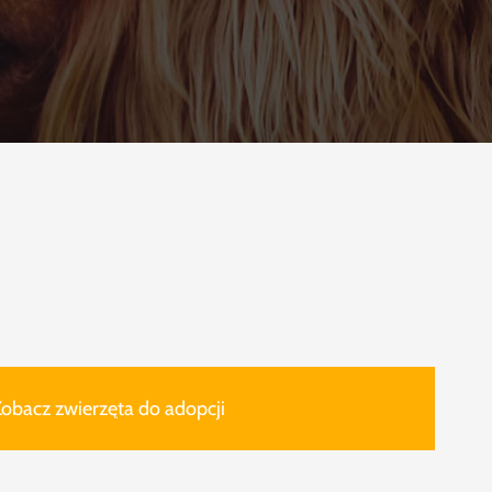
obacz zwierzęta do adopcji