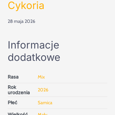
Szukaj
Cykoria
28 maja 2026
Informacje
dodatkowe
Rasa
Mix
Rok
2026
urodzenia
Płeć
Samica
Wielkość
Mały