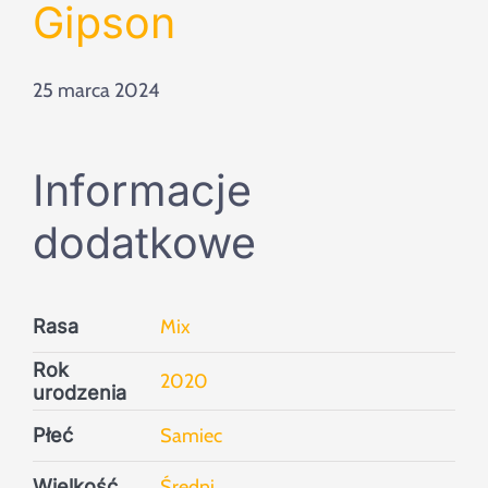
Szukaj
Gipson
25 marca 2024
Informacje
dodatkowe
Rasa
Mix
Rok
2020
urodzenia
Płeć
Samiec
Wielkość
Średni