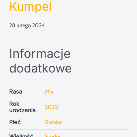
Szukaj
Kumpel
28 lutego 2024
Informacje
dodatkowe
Rasa
Mix
Rok
2020
urodzenia
Płeć
Samiec
Wielkość
Średni