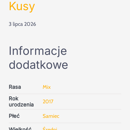
Szukaj
Kusy
3 lipca 2026
Informacje
dodatkowe
Rasa
Mix
Rok
2017
urodzenia
Płeć
Samiec
Wielkość
Średni