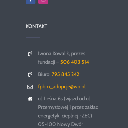
KONTAKT
Iwona Kowalik, prezes
fundacji –
506 403 514
Biuro:
795 845 242
fpbm_adopcje@wp.pl
ul. Leśna 6s (wjazd od ul.
Przemysłowej 1 przez zakład
energetyki cieplnej -ZEC)
05-100 Nowy Dwór