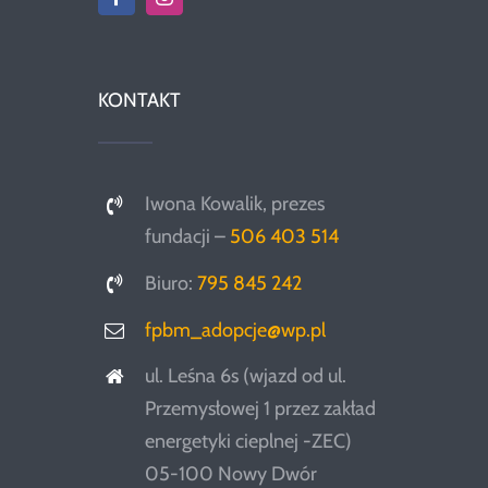
KONTAKT
Iwona Kowalik, prezes
fundacji –
506 403 514
Biuro:
795 845 242
fpbm_adopcje@wp.pl
ul. Leśna 6s (wjazd od ul.
Przemysłowej 1 przez zakład
energetyki cieplnej -ZEC)
05-100 Nowy Dwór