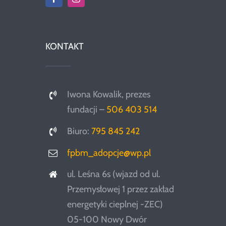
KONTAKT
Iwona Kowalik, prezes
fundacji –
506 403 514
Biuro:
795 845 242
fpbm_adopcje@wp.pl
ul. Leśna 6s (wjazd od ul.
Przemysłowej 1 przez zakład
energetyki cieplnej -ZEC)
05-100 Nowy Dwór