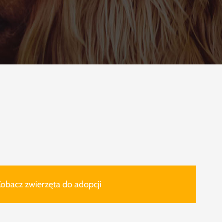
obacz zwierzęta do adopcji