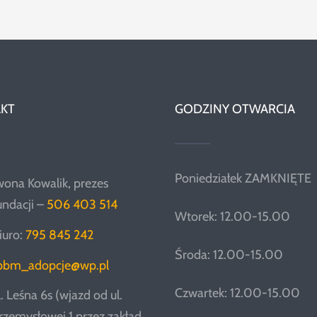
KT
GODZINY OTWARCIA
Poniedziałek ZAMKNIĘTE
wona Kowalik, prezes
undacji –
506 403 514
Wtorek: 12.00-15.00
iuro:
795 845 242
Środa: 12.00-15.00
pbm_adopcje@wp.pl
Czwartek: 12.00-15.00
l. Leśna 6s (wjazd od ul.
rzemysłowej 1 przez zakład