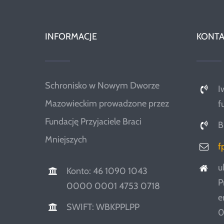
INFORMACJE
KONTA
Schronisko w Nowym Dworze
I
Mazowieckim prowadzone przez
f
Fundację Przyjaciele Braci
B
Mniejszych
f
u
Konto: 46 1090 1043
P
0000 0001 4753 0718
e
SWIFT: WBKPPLPP
0