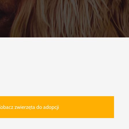
obacz zwierzęta do adopcji