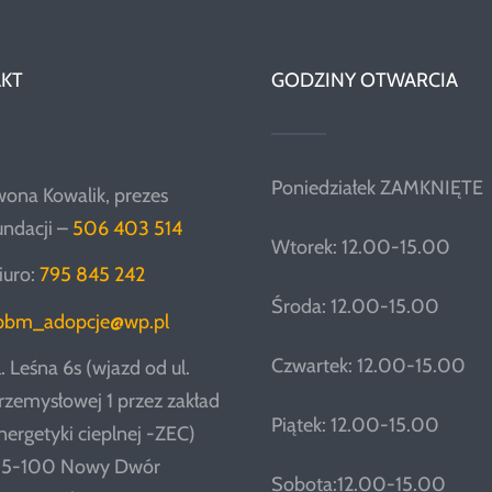
KT
GODZINY OTWARCIA
Poniedziałek ZAMKNIĘTE
wona Kowalik, prezes
undacji –
506 403 514
Wtorek: 12.00-15.00
iuro:
795 845 242
Środa: 12.00-15.00
pbm_adopcje@wp.pl
Czwartek: 12.00-15.00
l. Leśna 6s (wjazd od ul.
rzemysłowej 1 przez zakład
Piątek: 12.00-15.00
nergetyki cieplnej -ZEC)
5-100 Nowy Dwór
Sobota:12.00-15.00