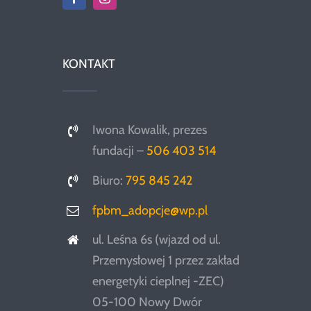
KONTAKT
Iwona Kowalik, prezes
fundacji –
506 403 514
Biuro:
795 845 242
fpbm_adopcje@wp.pl
ul. Leśna 6s (wjazd od ul.
Przemysłowej 1 przez zakład
energetyki cieplnej -ZEC)
05-100 Nowy Dwór