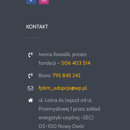
KONTAKT
Iwona Kowalik, prezes
fundacji –
506 403 514
Biuro:
795 845 242
fpbm_adopcje@wp.pl
ul. Leśna 6s (wjazd od ul.
Przemysłowej 1 przez zakład
energetyki cieplnej -ZEC)
05-100 Nowy Dwór