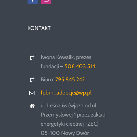
KONTAKT
Iwona Kowalik, prezes
fundacji –
506 403 514
Biuro:
795 845 242
fpbm_adopcje@wp.pl
ul. Leśna 6s (wjazd od ul.
Przemysłowej 1 przez zakład
energetyki cieplnej -ZEC)
05-100 Nowy Dwór