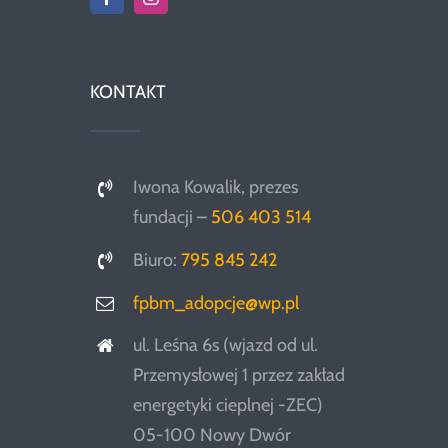
KONTAKT
Iwona Kowalik, prezes
fundacji –
506 403 514
Biuro:
795 845 242
fpbm_adopcje@wp.pl
ul. Leśna 6s (wjazd od ul.
Przemysłowej 1 przez zakład
energetyki cieplnej -ZEC)
05-100 Nowy Dwór