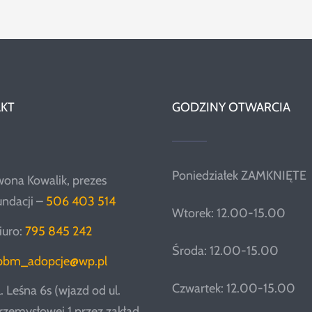
KT
GODZINY OTWARCIA
Poniedziałek ZAMKNIĘTE
wona Kowalik, prezes
undacji –
506 403 514
Wtorek: 12.00-15.00
iuro:
795 845 242
Środa: 12.00-15.00
pbm_adopcje@wp.pl
Czwartek: 12.00-15.00
l. Leśna 6s (wjazd od ul.
rzemysłowej 1 przez zakład