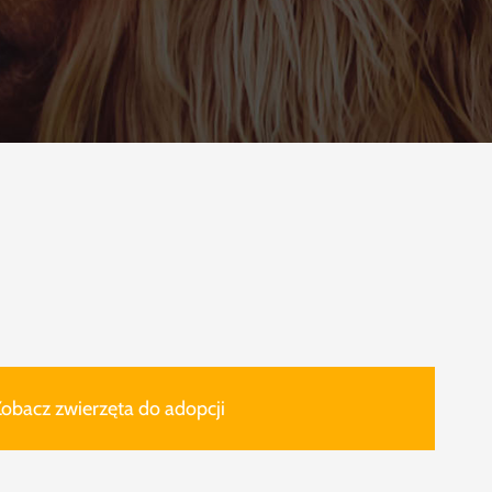
obacz zwierzęta do adopcji