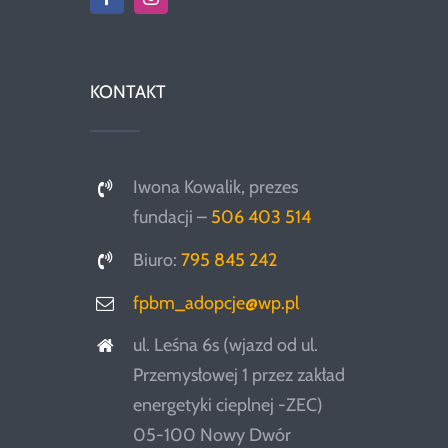
KONTAKT
Iwona Kowalik, prezes
fundacji –
506 403 514
Biuro:
795 845 242
fpbm_adopcje@wp.pl
ul. Leśna 6s (wjazd od ul.
Przemysłowej 1 przez zakład
energetyki cieplnej -ZEC)
05-100 Nowy Dwór