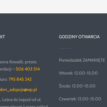
KT
GODZINY OTWARCIA
Poniedziałek ZAMKNIĘTE
wona Kowalik, prezes
undacji –
506 403 514
Wtorek: 12.00-15.00
iuro:
795 845 242
Środa: 12.00-15.00
pbm_adopcje@wp.pl
Czwartek: 12.00-15.00
l. Leśna 6s (wjazd od ul.
rzemysłowej 1 przez zakład