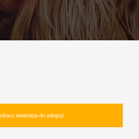
obacz zwierzęta do adopcji