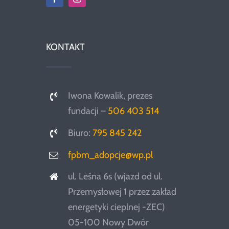
KONTAKT
Iwona Kowalik, prezes
fundacji –
506 403 514
Biuro:
795 845 242
fpbm_adopcje@wp.pl
ul. Leśna 6s (wjazd od ul.
Przemysłowej 1 przez zakład
energetyki cieplnej -ZEC)
05-100 Nowy Dwór