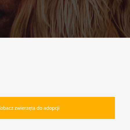
obacz zwierzęta do adopcji