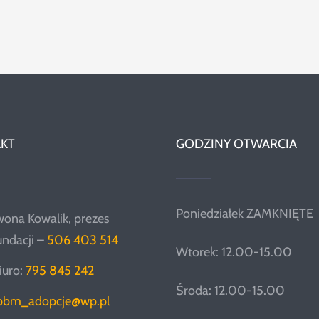
KT
GODZINY OTWARCIA
Poniedziałek ZAMKNIĘTE
wona Kowalik, prezes
undacji –
506 403 514
Wtorek: 12.00-15.00
iuro:
795 845 242
Środa: 12.00-15.00
pbm_adopcje@wp.pl