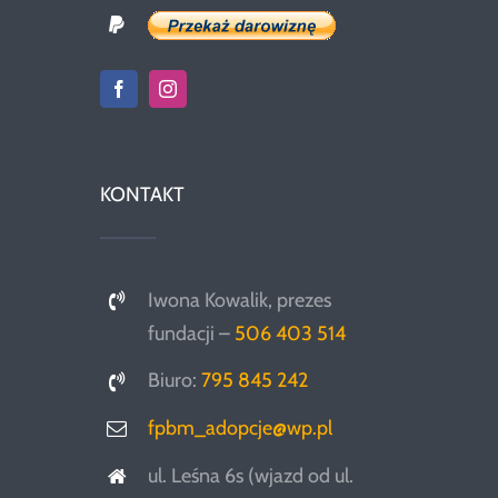
KONTAKT
Iwona Kowalik, prezes
fundacji –
506 403 514
Biuro:
795 845 242
fpbm_adopcje@wp.pl
ul. Leśna 6s (wjazd od ul.