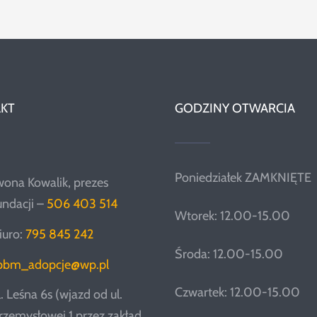
KT
GODZINY OTWARCIA
Poniedziałek ZAMKNIĘTE
wona Kowalik, prezes
undacji –
506 403 514
Wtorek: 12.00-15.00
iuro:
795 845 242
Środa: 12.00-15.00
pbm_adopcje@wp.pl
Czwartek: 12.00-15.00
l. Leśna 6s (wjazd od ul.
rzemysłowej 1 przez zakład