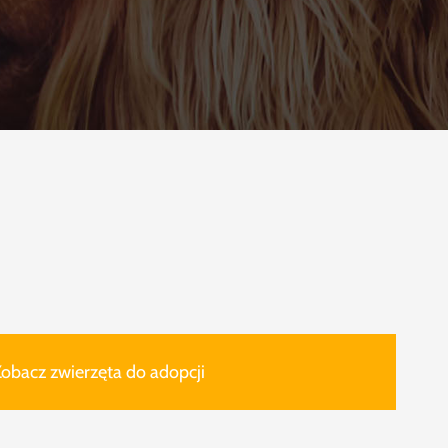
obacz zwierzęta do adopcji