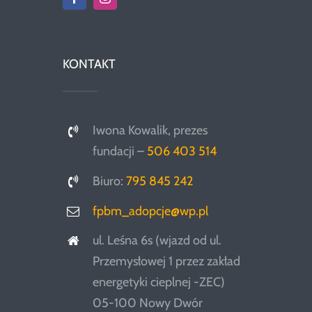
KONTAKT
Iwona Kowalik, prezes
fundacji –
506 403 514
Biuro:
795 845 242
fpbm_adopcje@wp.pl
ul. Leśna 6s (wjazd od ul.
Przemysłowej 1 przez zakład
energetyki cieplnej -ZEC)
05-100 Nowy Dwór