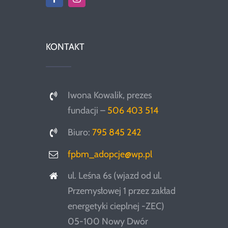
KONTAKT
Iwona Kowalik, prezes
fundacji –
506 403 514
Biuro:
795 845 242
fpbm_adopcje@wp.pl
ul. Leśna 6s (wjazd od ul.
Przemysłowej 1 przez zakład
energetyki cieplnej -ZEC)
05-100 Nowy Dwór