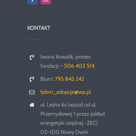
KONTAKT
Iwona Kowalik, prezes
fundacji –
506 403 514
Biuro:
795 845 242
fpbm_adopcje@wp.pl
ul. Leśna 6s (wjazd od ul.
Przemysłowej 1 przez zakład
energetyki cieplnej -ZEC)
05-100 Nowy Dwór