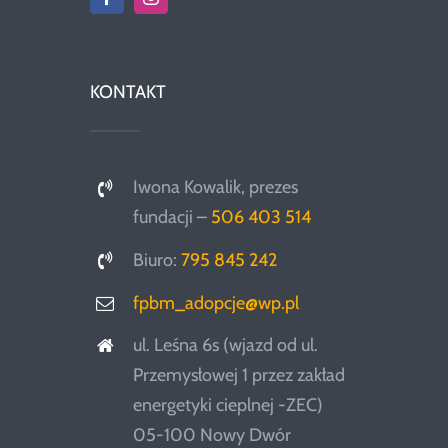
KONTAKT
Iwona Kowalik, prezes
fundacji –
506 403 514
Biuro:
795 845 242
fpbm_adopcje@wp.pl
ul. Leśna 6s (wjazd od ul.
Przemysłowej 1 przez zakład
energetyki cieplnej -ZEC)
05-100 Nowy Dwór