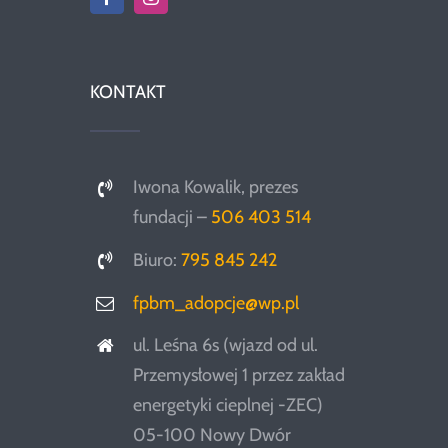
KONTAKT
Iwona Kowalik, prezes
fundacji –
506 403 514
Biuro:
795 845 242
fpbm_adopcje@wp.pl
ul. Leśna 6s (wjazd od ul.
Przemysłowej 1 przez zakład
energetyki cieplnej -ZEC)
05-100 Nowy Dwór