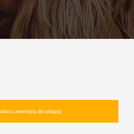
obacz zwierzęta do adopcji