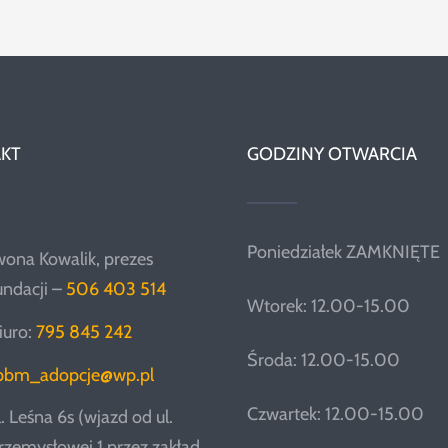
KT
GODZINY OTWARCIA
Poniedziałek ZAMKNIĘTE
wona Kowalik, prezes
undacji –
506 403 514
Wtorek: 12.00-15.00
iuro:
795 845 242
Środa: 12.00-15.00
pbm_adopcje@wp.pl
Czwartek: 12.00-15.00
l. Leśna 6s (wjazd od ul.
rzemysłowej 1 przez zakład