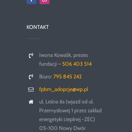
KONTAKT
Iwona Kowalik, prezes
fundacji –
506 403 514
Biuro:
795 845 242
fpbm_adopcje@wp.pl
ul. Leśna 6s (wjazd od ul.
Przemysłowej 1 przez zakład
energetyki cieplnej -ZEC)
05-100 Nowy Dwór