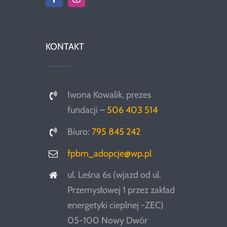
KONTAKT
Iwona Kowalik, prezes
fundacji –
506 403 514
Biuro:
795 845 242
fpbm_adopcje@wp.pl
ul. Leśna 6s (wjazd od ul.
Przemysłowej 1 przez zakład
energetyki cieplnej -ZEC)
05-100 Nowy Dwór