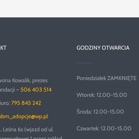
KT
GODZINY OTWARCIA
Poniedziałek ZAMKNIĘTE
wona Kowalik, prezes
undacji –
506 403 514
Wtorek: 12.00-15.00
iuro:
795 845 242
Środa: 12.00-15.00
pbm_adopcje@wp.pl
Czwartek: 12.00-15.00
l. Leśna 6s (wjazd od ul.
rzemysłowej 1 przez zakład