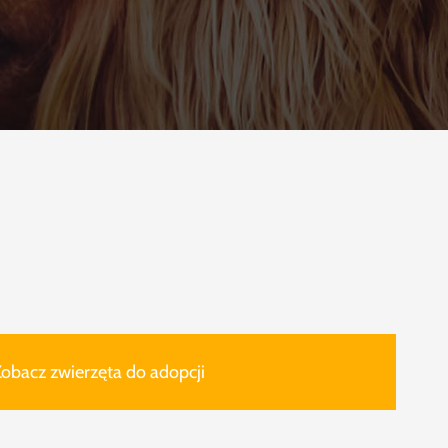
obacz zwierzęta do adopcji