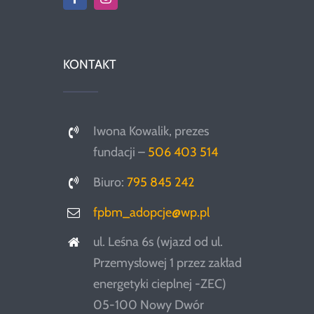
KONTAKT
Iwona Kowalik, prezes
fundacji –
506 403 514
Biuro:
795 845 242
fpbm_adopcje@wp.pl
ul. Leśna 6s (wjazd od ul.
Przemysłowej 1 przez zakład
energetyki cieplnej -ZEC)
05-100 Nowy Dwór