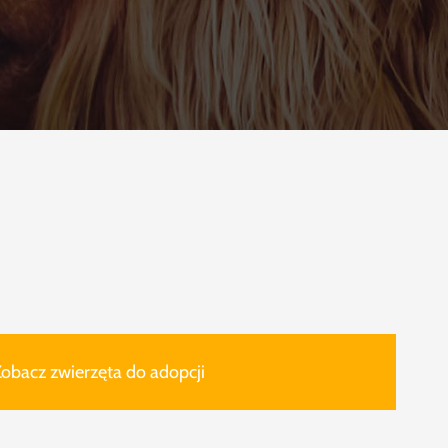
obacz zwierzęta do adopcji