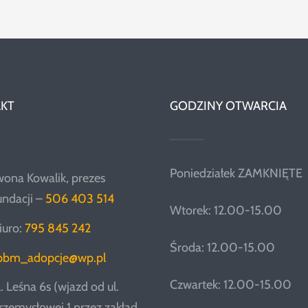
KT
GODZINY OTWARCIA
Poniedziałek ZAMKNIĘTE
wona Kowalik, prezes
undacji –
506 403 514
Wtorek: 12.00-15.00
iuro:
795 845 242
Środa: 12.00-15.00
pbm_adopcje@wp.pl
Czwartek: 12.00-15.00
l. Leśna 6s (wjazd od ul.
rzemysłowej 1 przez zakład