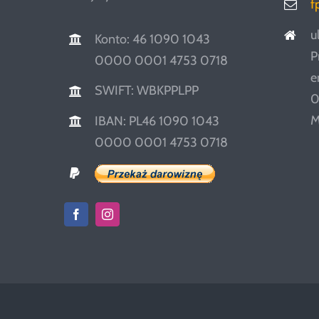
f
u
Konto: 46 1090 1043
P
0000 0001 4753 0718
e
SWIFT: WBKPPLPP
0
M
IBAN: PL46 1090 1043
0000 0001 4753 0718