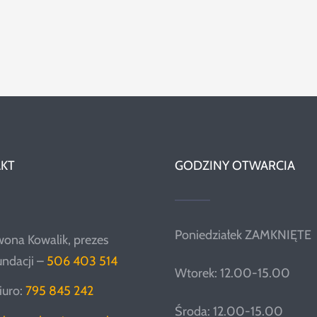
KT
GODZINY OTWARCIA
Poniedziałek ZAMKNIĘTE
wona Kowalik, prezes
undacji –
506 403 514
Wtorek: 12.00-15.00
iuro:
795 845 242
Środa: 12.00-15.00