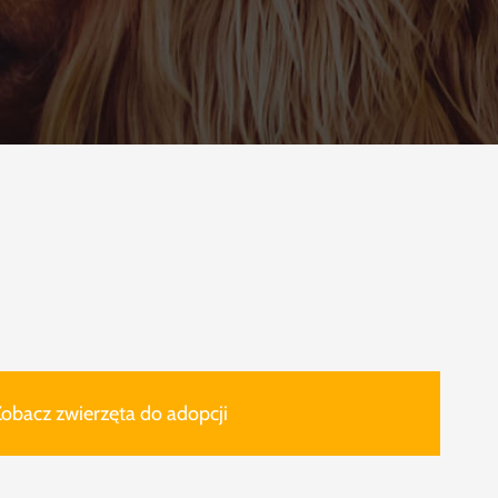
obacz zwierzęta do adopcji