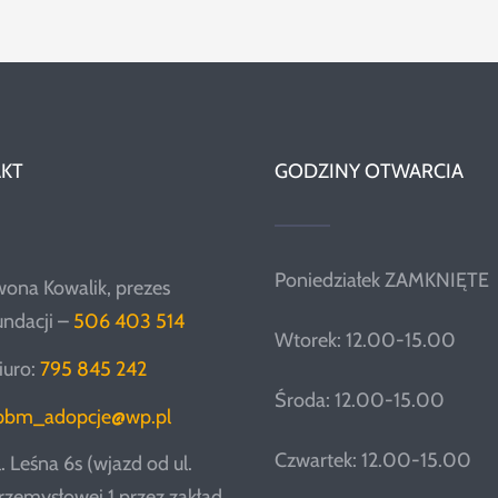
KT
GODZINY OTWARCIA
Poniedziałek ZAMKNIĘTE
wona Kowalik, prezes
undacji –
506 403 514
Wtorek: 12.00-15.00
iuro:
795 845 242
Środa: 12.00-15.00
pbm_adopcje@wp.pl
Czwartek: 12.00-15.00
l. Leśna 6s (wjazd od ul.
rzemysłowej 1 przez zakład