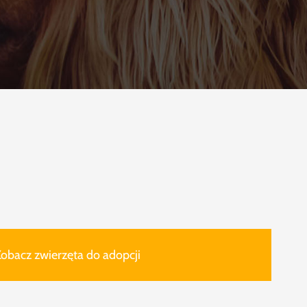
obacz zwierzęta do adopcji