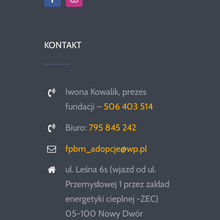
KONTAKT
Iwona Kowalik, prezes
fundacji –
506 403 514
Biuro:
795 845 242
fpbm_adopcje@wp.pl
ul. Leśna 6s (wjazd od ul.
Przemysłowej 1 przez zakład
energetyki cieplnej -ZEC)
05-100 Nowy Dwór